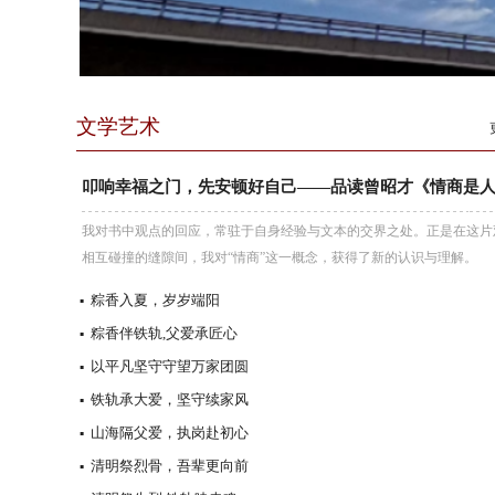
文学艺术
叩响幸福之门，先安顿好自己——品读曾昭才《情商是人生.
我对书中观点的回应，常驻于自身经验与文本的交界之处。正是在这片
相互碰撞的缝隙间，我对“情商”这一概念，获得了新的认识与理解。
粽香入夏，岁岁端阳
▪
粽香伴铁轨,父爱承匠心
▪
以平凡坚守守望万家团圆
▪
铁轨承大爱，坚守续家风
▪
山海隔父爱，执岗赴初心
▪
清明祭烈骨，吾辈更向前
▪