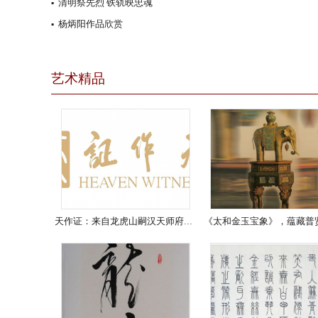
清明祭先烈 铁轨映忠魂
▪
杨炳阳作品欣赏
▪
艺术精品
天作证：来自龙虎山嗣汉天师府的神圣见证