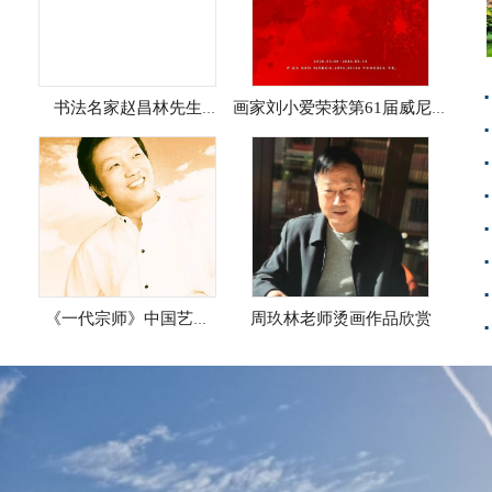
▪
书法名家赵昌林先生
画家刘小爱荣获第61届威尼斯
▪
国际艺术双年展中国艺术特展
周金匠奖
▪
▪
▪
▪
▪
《一代宗师》中国艺坛
周玖林老师烫画作品欣赏
▪
影响世界风云人物——
兰君太