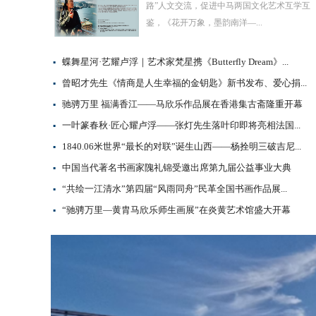
路”人文交流，促进中马两国文化艺术互学互
鉴，《花开万象，墨韵南洋—...
蝶舞星河·艺耀卢浮｜艺术家梵星携《Butterfly Dream》...
▪
曾昭才先生《情商是人生幸福的金钥匙》新书发布、爱心捐...
▪
驰骋万里 福满香江——马欣乐作品展在香港集古斋隆重开幕
▪
一叶篆春秋·匠心耀卢浮——张灯先生落叶印即将亮相法国...
▪
1840.06米世界“最长的对联”诞生山西——杨拴明三破吉尼...
▪
中国当代著名书画家隗礼锦受邀出席第九届公益事业大典
▪
“共绘一江清水”第四届“风雨同舟”民革全国书画作品展...
▪
“驰骋万里—黄胄马欣乐师生画展”在炎黄艺术馆盛大开幕
▪