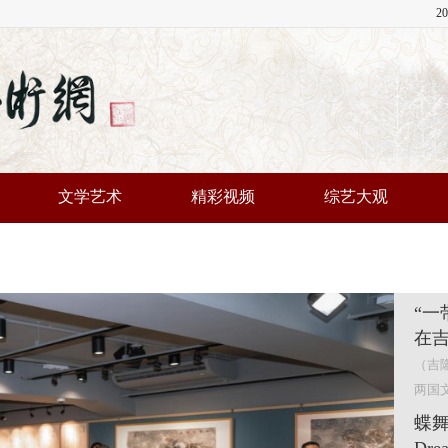
2
文学艺术
精彩视频
综艺大观
“一
在
（吉隆
两国
蝶舞