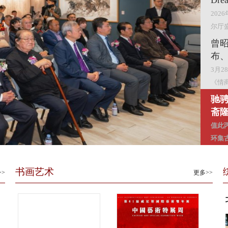
Dr
202
尔厅
曾
布、
3月
《情
驰
斋
值此
环集古
一
亮
书画艺术
>>
更多>>
黄河
印精