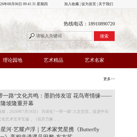
026年08月06日 09:41:32 星期四
加入收藏
|
设为首页
|
关于我们
热线电话：18910890720
理论园地
艺术精品
艺术名家
更多>>
带一路”文化共鸣：墨韵传友谊 花鸟寄情缘——
吉隆坡隆重开幕
坡，2026年7月18日） 为深化“一带一路”人文交流，促进中马
文化艺术互学互鉴，《花开万象，...
星河·艺耀卢浮｜艺术家梵星携《Butterfly