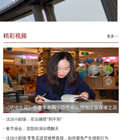
精彩视频
更多>>
《绝地生花》作者李春凤：让生命在绝地绽放璀璨之花
·
法治小剧场：非法捕捞“刑不刑”
·
春节庙会：贡院街演出嘿翻天
·
法治小剧场 零售店进货难辨真假，如何避免产生侵权行为