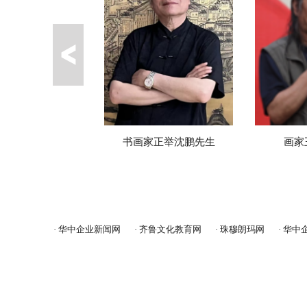
简耀斌先生
书画家正举沈鹏先生
画家王
· 华中企业新闻网
· 齐鲁文化教育网
· 珠穆朗玛网
· 华