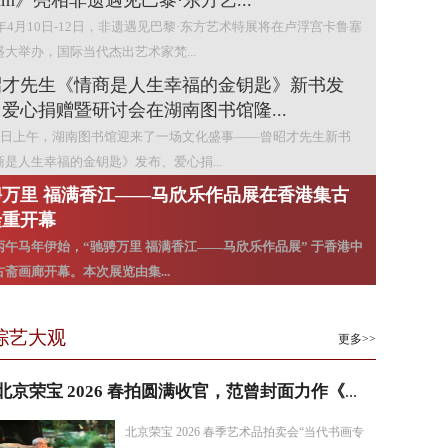
eam》亮相非遗遇见巴黎·东方艺...
6年4月10日-12日，非遗遇见巴黎·东方艺术特展将在卢浮宫卡鲁塞
盛大举办，国际当代杰出艺术家梵...
昭才先生《情商是人生幸福的金钥匙》新书发
爱心捐赠暨研讨会在湖南图书馆隆...
28日上午，湖南图书馆迎来了一场文化盛事——曾昭才先生新书
商是人生幸福的金钥匙》发布、爱心捐...
骋万里 福满香江——马欣乐作品展在香港集古
隆重开幕
丙午马年伊始，“驰骋万里 福满香江——马欣乐作品展” 于香港中
斋画廊开幕。本次展览由集...
叶篆春秋·匠心耀卢浮——张灯先生落叶印即将
相法国卢浮宫
综艺大观
更多>>
印社创社老社长、山西篆刻艺术家张灯先生，携其独创十幅落叶
品，将于今年4月登陆法国卢浮宫展出。
北京荣宝 2026 春拍圆满收官，范曾封面力作《东坡得砚》..
北京荣宝 2026 春季艺术品拍卖会“当代书画专