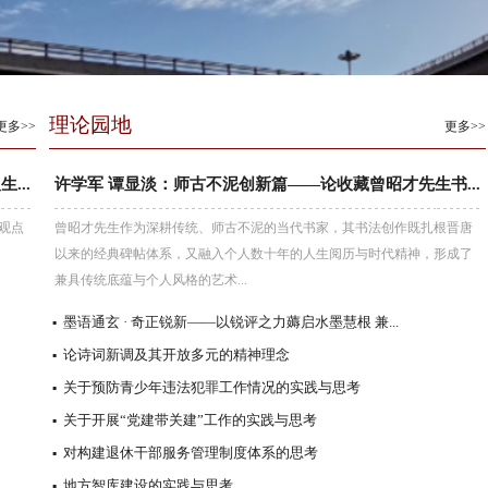
理论园地
更多>>
更多>>
..
许学军 谭显淡：师古不泥创新篇——论收藏曾昭才先生书...
观点
曾昭才先生作为深耕传统、师古不泥的当代书家，其书法创作既扎根晋唐
以来的经典碑帖体系，又融入个人数十年的人生阅历与时代精神，形成了
兼具传统底蕴与个人风格的艺术...
墨语通玄 · 奇正锐新——以锐评之力薅启水墨慧根 兼...
▪
论诗词新调及其开放多元的精神理念
▪
关于预防青少年违法犯罪工作情况的实践与思考
▪
关于开展“党建带关建”工作的实践与思考
▪
对构建退休干部服务管理制度体系的思考
▪
地方智库建设的实践与思考
▪