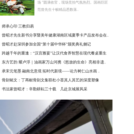
场 ”圆满收官，现场竞拍气氛热烈。国画巨匠
范曾先生十帧精品悉数落..
师承心印 三教归易
曾昭才先生新书分享暨美年健康湖南区域夏季卡产品发布会在..
曾昭才赴深圳参加全国“第十届中华杯”颁奖典礼侧记
跨越千年的重逢：“汉宫雅宴”让汉代食养智慧在现代餐桌重生
东方艺韵·耀卢浮｜油画家万山河携《怒放的生命》亮相非遗..
承宋元笔墨 融南北意境 拓时代新境——论方树仁山水画 ..
骨刻铭文：丁再献骨刻文集联杜小荃其人其艺的深度塑像
书法家曾昭才：辛勤耕耘三十载 几赴京城展风采