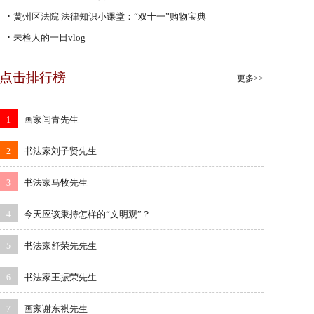
·
黄州区法院 法律知识小课堂：“双十一”购物宝典
·
未检人的一日vlog
点击排行榜
更多>>
画家闫青先生
1
书法家刘子贤先生
2
书法家马牧先生
3
今天应该秉持怎样的“文明观”？
4
书法家舒荣先先生
5
书法家王振荣先生
6
画家谢东祺先生
7